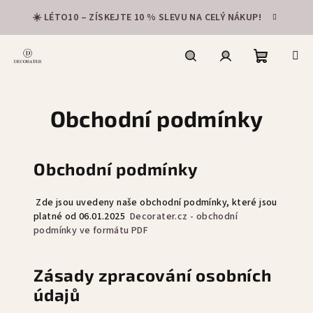
Přejít
☀️ LÉTO10 – ZÍSKEJTE 10 % SLEVU NA CELÝ NÁKUP!
na
obsah
Nákupní
Hledat
Přihlášení
Obchodní podmínky
košík
Obchodní podmínky
Zde jsou uvedeny naše obchodní podmínky, které jsou
platné od 06.01.2025
Decorater.cz - obchodní
podmínky ve formátu PDF
Zásady zpracování osobních
údajů