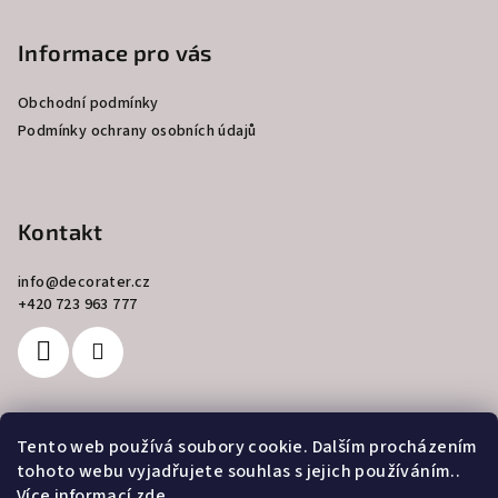
á
p
Informace pro vás
a
Obchodní podmínky
t
Podmínky ochrany osobních údajů
í
Kontakt
info
@
decorater.cz
+420 723 963 777
Tento web používá soubory cookie. Dalším procházením
Přijímáme online platby
tohoto webu vyjadřujete souhlas s jejich používáním..
Více informací
zde
.