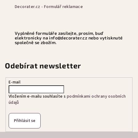
Decorater.cz - Formulář reklamace
Vyplněné formuláře zasílejte, prosím, buď
elektronicky na
info@decorater.cz
nebo vytisknuté
společně se zbožím.
Odebírat newsletter
E-mail
Vložením e-mailu souhlasíte s
podmínkami ochrany osobních
údajů
Přihlásit se
Z