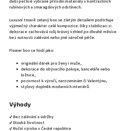
další pečlivě vybrané přírodní materiály v kontrastních
rubínových a smaragdových odstínech.
Luxusní tmavě zelený box se zlatým detailem podtrhuje
výjimečný charakter celé kompozice. Díky stabilizaci si
dekorace zachovává svůj krásný vzhled po dlouhé měsíce
bez nutnosti zalévání nebo jiné náročné péče.
Flower box se hodí jako:
originální dárek pro ženy i muže,
dekorace do obývacího pokoje, kanceláře nebo
ložnice,
pozornost k výročí, narozeninám či Valentýnu,
stylový doplněk moderních interiérů.
Výhody
✔ Bez zalévání a údržby
✔ Dlouhá životnost
✔ Ruční výroba v České republice