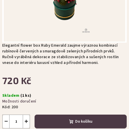
Elegantní flower box Ruby Emerald zaujme výraznou kombinací
rubínově červených a smaragdově zelených přírodních prvků.
Ručně vyráběná dekorace ze stabilizovaných a sušených rostlin
vnese do interiéru luxusní vzhled a přírodní harmonii.
720 Kč
Měrná
Skladem
(1 ks)
cena:
Možnosti doručení
Kód:
200
−
+
Do košíku