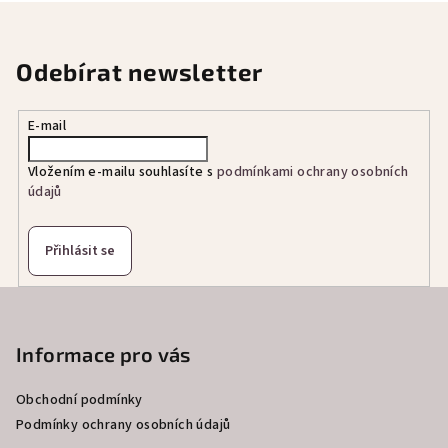
Odebírat newsletter
E-mail
Vložením e-mailu souhlasíte s
podmínkami ochrany osobních
údajů
Přihlásit se
Z
á
p
Informace pro vás
a
Obchodní podmínky
t
Podmínky ochrany osobních údajů
í