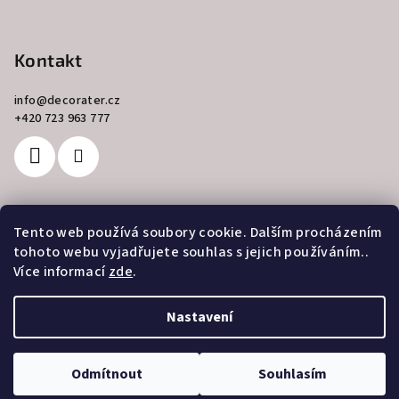
Kontakt
info
@
decorater.cz
+420 723 963 777
Tento web používá soubory cookie. Dalším procházením
Přijímáme online platby
tohoto webu vyjadřujete souhlas s jejich používáním..
Více informací
zde
.
Nastavení
Copyright 2026
Decorater
. Všechna práva vyhrazena.
Odmítnout
Souhlasím
Vytvořil Shoptet