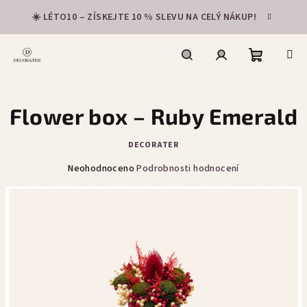
Přejít
☀️ LÉTO10 – ZÍSKEJTE 10 % SLEVU NA CELÝ NÁKUP!
na
obsah
Nákupní
Hledat
Přihlášení
Flower box – Ruby Emerald
košík
DECORATER
Průměrné
Neohodnoceno
Podrobnosti hodnocení
hodnocení
produktu
je
0,0
z
5
hvězdiček.